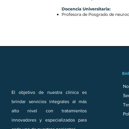
Docencia Universitaria:
Profesora de Posgrado de neuroci
Enl
E
x
c
ele
n
cia en Neu
r
ología In
f
antil
No
El objetivo de nuestra clínica es
Ser
brindar servicios integrales al más
Te
alto nivel con tratamientos
Pol
innovadores y especializados para