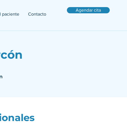
Agendar cita
l paciente
Contacto
rcón
n
ionales