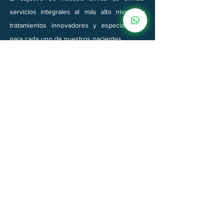
servicios integrales al más alto nivel con
tratamientos innovadores y especializados
para cada uno de nuestros pacientes.
Enlaces rápidos
Nosotros
Servicios
Testimonios
Política de datos
Redes Sociales
Facebook
Instagram
LinkedIn
YouTube